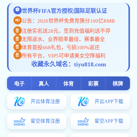
重要论述
二十大专题
党建工作
群团工作
廉政教育
主题
育
政策法规
小平大讲堂
小平大讲堂