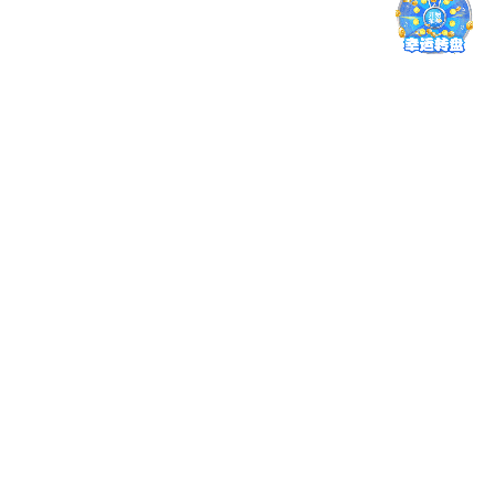
经济社会发展；有的认为党的自我革命只是党中央的
事、组织上的事，与自己没有多大关系；有的认为自
己级别不高、权力不大，离腐败还远，不需要自我革
命。正是因为有这样的认识，他们在党的自我革命问
题上，往往只是应应景、表表态，不入脑、不走心，
甚至当看客、做局外人。对这些错误观点，应当坚决
纠正。
必须明确，不正之风和腐败现象是党和人民的大
敌，也是经济社会持续健康发展的大敌。我们党进行
自我革命，刀刃向内、激浊扬清、刮骨疗毒，非但不
会影响党的形象和威信，反而能够提高党的形象和威
信；非但不会挫伤党员干部的积极性，反而能够更广
泛更充分地调动党员干部的积极性；非但不会影响经
济社会发展，反而能够为高质量发展提供坚强政治保
证。党组织和党员无论处在哪个层级、担负什么工
作，都应该有自我革命的责任，都要把自己摆进去，