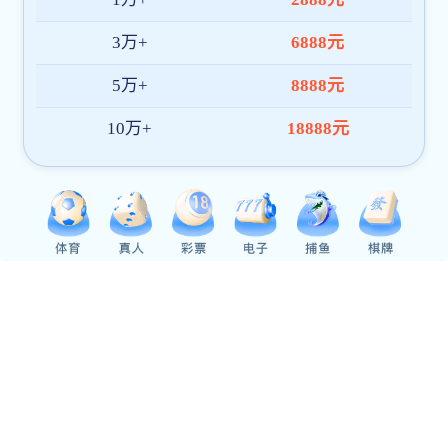
教务教研
科研咨政
合作交流
综合管理
机关党建
小平大讲堂
重要论述
首页 > 机关党建 > 重要论述
推进党的自我革命要做到“五个进一
步到位”
作者：
|
来源：中共中央党校
|
时间：2025-11-30
|
浏览：6802
分享到: