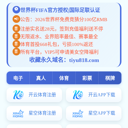
重要论述
二十大专题
党建工作
群团工作
廉政教育
主题
育
政策法规
小平大讲堂
小平大讲堂