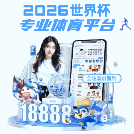
华体会在线-华体会在线(中国)
首页
院校概况
院(校)简介
机构设置
现任领导
园林校园
智慧校园
人文校
园
新闻动态
通知公告
时政要闻
院校要闻
媒体视角
教育培训
工作动态
主体班
外训班
学历教育
学员天地
教务教研
工作动态
师资力量
教育资源
科研咨政
工作动态
科研成果
邓小平研究
合作交流
合作交流
综合管理
业务指导
信息化建设
后勤保障
机关党建