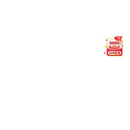
关于共产党人的党性，党章、准则等都有明确规
定，重点是坚定理想信念，铸牢对党忠诚，厚植为民
情怀，纯正道德品质，保持清正廉洁。增强党性，靠
实实在在的修养和历练。要加强理论武装，坚守共产
党人精神追求，解决好世界观、人生观、价值观总开
关问题。要积极投身中国式现代化建设实践，践行党
的根本宗旨，在干事创业中磨砺奋斗人生，在为民造
福中升华道德境界。要积极参加党内政治生活，用好
批评和自我批评武器，乐于接受党组织教育和各方面
监督。要对照正反典型进行自我省察，勤掸
“思想
尘”，多思“贪欲害”，常破“心中贼”，以内无妄思保证
外无妄动。尤其是年轻干部经历斗争考验少，免疫力
需要增强，要加紧补齐党性锻炼这一课。选人用人，
要加强党性鉴别，注重考察干部的境界格局和忠诚度
廉洁度。
第三，权力规范运行要进一步到位。
“四风”大多